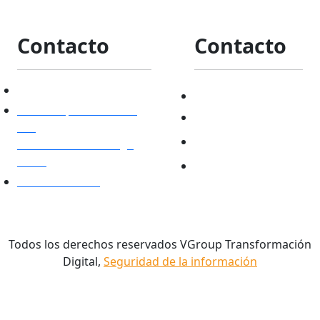
Contacto
Contacto
contacto@vgroup.cl
Nuestras redes:
La Concepción 141 Of.
   Facebook 
503,
   Instagram 
Providencia. Santiago,
Chile.
   Linkedin 
+562 2605 7847
Todos los derechos reservados VGroup Transformación
Digital,
Seguridad de la información