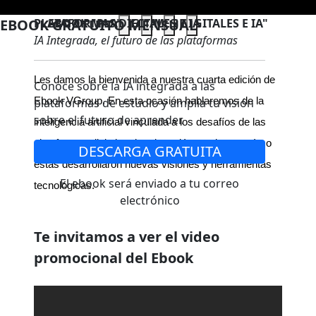
EBOOK GRATUITO MENSUAL
PLATAFORMAS DIGITALES E IA
EBOOK "PLATAFORMAS DIGITALES E IA"
IA Integrada, el futuro de las plataformas
Les damos la bienvenida a nuestra cuarta edición de
Conoce sobre la IA integrada a las
plataformas de estudio y amplía tu visión
Ebook VGroup. En esta ocasión hablaremos de la
sobre el futuro de aprender.
inteligencia artificial vinculada a los desafíos de las
plataformas digitales de educación continua y cómo
DESCARGA GRATUITA
estas desarrollaron nuevas visiones y herramientas
El ebook será enviado a tu correo
tecnológicas.
electrónico
Te invitamos a ver el video
promocional del Ebook